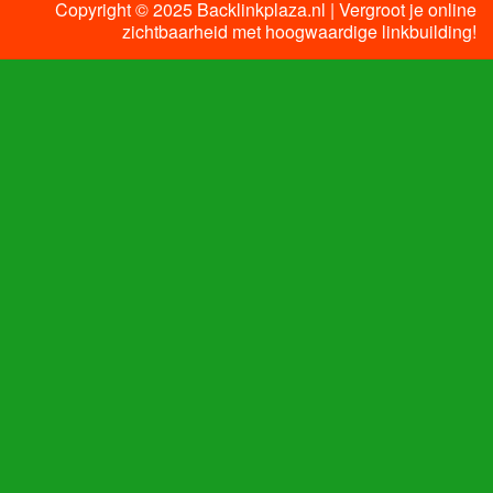
Copyright © 2025 Backlinkplaza.nl | Vergroot je online
zichtbaarheid met hoogwaardige linkbuilding!