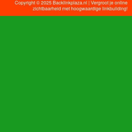
Copyright © 2025 Backlinkplaza.nl | Vergroot je online
zichtbaarheid met hoogwaardige linkbuilding!