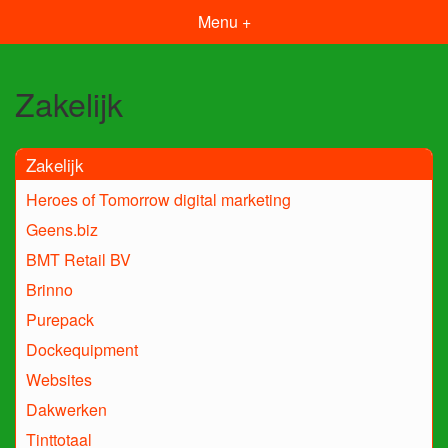
Menu +
Zakelijk
Zakelijk
Heroes of Tomorrow digital marketing
Geens.biz
BMT Retail BV
Brinno
Purepack
Dockequipment
Websites
Dakwerken
Tinttotaal